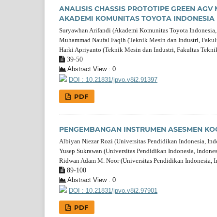
ANALISIS CHASSIS PROTOTIPE GREEN AGV 
AKADEMI KOMUNITAS TOYOTA INDONESIA
Suryawhan Arifandi (Akademi Komunitas Toyota Indonesia,
Muhammad Naufal Faqih (Teknik Mesin dan Industri, Fakulta
Harki Apriyanto (Teknik Mesin dan Industri, Fakultas Teknik
39-50
Abstract View : 0
DOI : 10.21831/jpvo.v8i2.91397
PDF
PENGEMBANGAN INSTRUMEN ASESMEN KOGN
Albiyan Niezar Rozi (Universitas Pendidikan Indonesia, Ind
Yusep Sukrawan (Universitas Pendidikan Indonesia, Indones
Ridwan Adam M. Noor (Universitas Pendidikan Indonesia, I
89-100
Abstract View : 0
DOI : 10.21831/jpvo.v8i2.97901
PDF