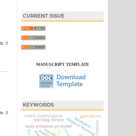
CURRENT ISSUE
s: 0
MANUSCRIPT TEMPLATE
KEYWORDS
s: 0
sistem pembelajaran
gamefikasi
hambatan
distance learning
teaching factory
mata pelajaran produktif
moodle
modul
training