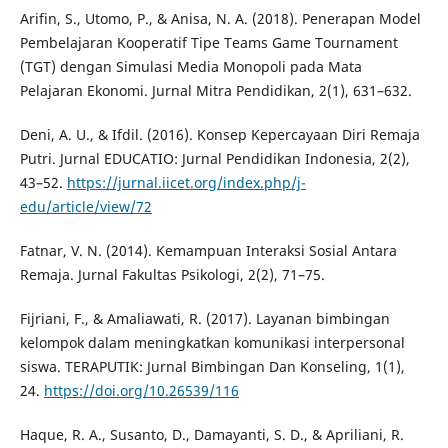
Arifin, S., Utomo, P., & Anisa, N. A. (2018). Penerapan Model
Pembelajaran Kooperatif Tipe Teams Game Tournament
(TGT) dengan Simulasi Media Monopoli pada Mata
Pelajaran Ekonomi. Jurnal Mitra Pendidikan, 2(1), 631–632.
Deni, A. U., & Ifdil. (2016). Konsep Kepercayaan Diri Remaja
Putri. Jurnal EDUCATIO: Jurnal Pendidikan Indonesia, 2(2),
43–52.
https://jurnal.iicet.org/index.php/j-
edu/article/view/72
Fatnar, V. N. (2014). Kemampuan Interaksi Sosial Antara
Remaja. Jurnal Fakultas Psikologi, 2(2), 71–75.
Fijriani, F., & Amaliawati, R. (2017). Layanan bimbingan
kelompok dalam meningkatkan komunikasi interpersonal
siswa. TERAPUTIK: Jurnal Bimbingan Dan Konseling, 1(1),
24.
https://doi.org/10.26539/116
Haque, R. A., Susanto, D., Damayanti, S. D., & Apriliani, R.