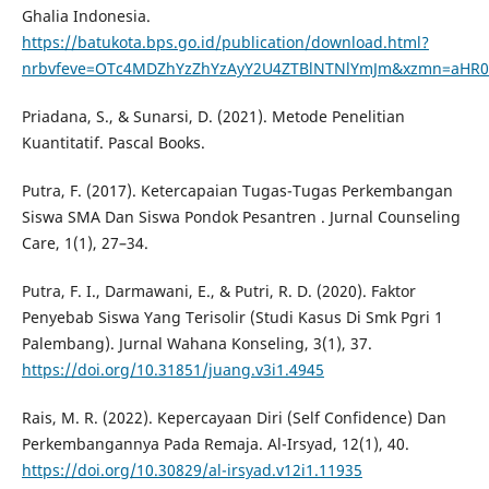
Ghalia Indonesia.
https://batukota.bps.go.id/publication/download.html?
nrbvfeve=OTc4MDZhYzZhYzAyY2U4ZTBlNTNlYmJm&xzmn=aHR0
Priadana, S., & Sunarsi, D. (2021). Metode Penelitian
Kuantitatif. Pascal Books.
Putra, F. (2017). Ketercapaian Tugas-Tugas Perkembangan
Siswa SMA Dan Siswa Pondok Pesantren . Jurnal Counseling
Care, 1(1), 27–34.
Putra, F. I., Darmawani, E., & Putri, R. D. (2020). Faktor
Penyebab Siswa Yang Terisolir (Studi Kasus Di Smk Pgri 1
Palembang). Jurnal Wahana Konseling, 3(1), 37.
https://doi.org/10.31851/juang.v3i1.4945
Rais, M. R. (2022). Kepercayaan Diri (Self Confidence) Dan
Perkembangannya Pada Remaja. Al-Irsyad, 12(1), 40.
https://doi.org/10.30829/al-irsyad.v12i1.11935