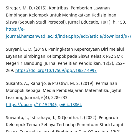
Siregar, M. D. (2015). Kontribusi Pemberian Layanan
Bimbingan Kelompok untuk Meningkatkan Kedisiplinan
Siswa (Sebuah Studi Persepsi). Jurnal Educatio, 10(1), h. 150.
https://e-
journal.hamzanwadi.ac.id/index.php/edc/article/download/97/
Suryani, C. D. (2019). Peningkatan Kepercayaan Diri melalui
Layanan Bimbingan Kelompok pada Siswa Kelas X PS2 SMK
Negeri 1 Bandung. Jurnal Penelitian Pendidikan, 18(3), 252–
269.
https://doi.org/10.17509/jpp.v18i3.14997
Susanto, A., Raharjo, & Prastiwi, M. S. (2019). Permainan
Monopoli Sebagai Media Pembelajaran Matematika. Joyful
Learning Journal, 6(4), 228–233.
https://doi.org/10.15294/jlj.v6i4.18864
Suwanto, I., Istirahayu, I., & Qonitha, I. (2022). Pengaruh
Kelompok Teman Sebaya Terhadap Penentuan Studi Lanjut
Siswa. Counsellia: Jurnal Bimbingan Dan KOnseling, 12(2),