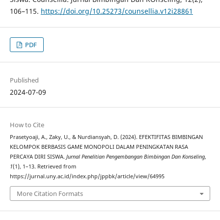
106–115.
https://doi.org/10.25273/counsellia.v12i28861
PDF
Published
2024-07-09
How to Cite
Prasetyoaji, A., Zaky, U., & Nurdiansyah, D. (2024). EFEKTIFITAS BIMBINGAN
KELOMPOK BERBASIS GAME MONOPOLI DALAM PENINGKATAN RASA
PERCAYA DIRI SISWA.
Jurnal Penelitian Pengembangan Bimbingan Dan Konseling
,
1
(1), 1–13. Retrieved from
https://jurnal.uny.ac.id/index.php/jppbk/article/view/64995
More Citation Formats