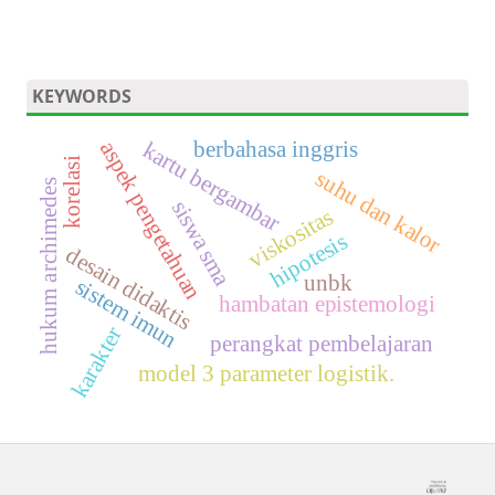
KEYWORDS
berbahasa inggris
aspek pengetahuan
kartu bergambar
korelasi
suhu dan kalor
hukum archimedes
siswa sma
viskositas
hipotesis
desain didaktis
unbk
sistem imun
hambatan epistemologi
karakter
perangkat pembelajaran
model 3 parameter logistik.