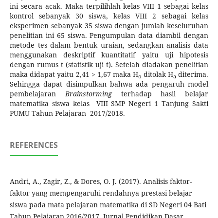
ini secara acak. Maka terpilihlah kelas VIII 1 sebagai kelas
kontrol sebanyak 30 siswa, kelas VIII 2 sebagai kelas
eksperimen sebanyak 35 siswa dengan jumlah keseluruhan
penelitian ini 65 siswa. Pengumpulan data diambil dengan
metode tes dalam bentuk uraian, sedangkan analisis data
menggunakan deskriptif kuantitatif yaitu uji hipotesis
dengan rumus t (statistik uji t). Setelah diadakan penelitian
maka didapat yaitu 2,41 > 1,67 maka H
ditolak H
diterima.
o
a
Sehingga dapat disimpulkan bahwa ada pengaruh model
pembelajaran
Brainstorming
terhadap hasil belajar
matematika siswa kelas VIII SMP Negeri 1 Tanjung Sakti
PUMU Tahun Pelajaran 2017/2018.
REFERENCES
Andri, A., Zagir, Z., & Dores, O. J. (2017). Analisis faktor-
faktor yang mempengaruhi rendahnya prestasi belajar
siswa pada mata pelajaran matematika di SD Negeri 04 Bati
Tahun Pelajaran 2016/2017. Jurnal Pendidikan Dasar