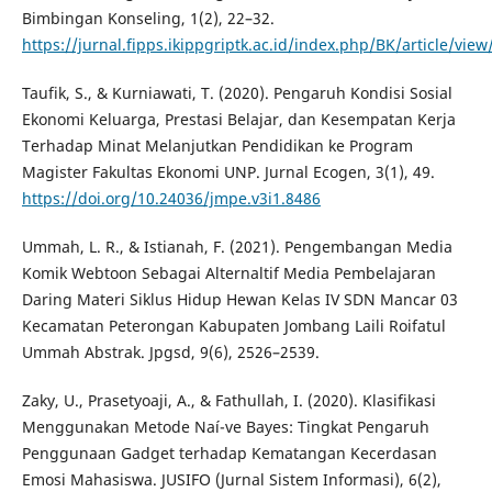
Bimbingan Konseling, 1(2), 22–32.
https://jurnal.fipps.ikippgriptk.ac.id/index.php/BK/article/view
Taufik, S., & Kurniawati, T. (2020). Pengaruh Kondisi Sosial
Ekonomi Keluarga, Prestasi Belajar, dan Kesempatan Kerja
Terhadap Minat Melanjutkan Pendidikan ke Program
Magister Fakultas Ekonomi UNP. Jurnal Ecogen, 3(1), 49.
https://doi.org/10.24036/jmpe.v3i1.8486
Ummah, L. R., & Istianah, F. (2021). Pengembangan Media
Komik Webtoon Sebagai Alternaltif Media Pembelajaran
Daring Materi Siklus Hidup Hewan Kelas IV SDN Mancar 03
Kecamatan Peterongan Kabupaten Jombang Laili Roifatul
Ummah Abstrak. Jpgsd, 9(6), 2526–2539.
Zaky, U., Prasetyoaji, A., & Fathullah, I. (2020). Klasifikasi
Menggunakan Metode Naí¯ve Bayes: Tingkat Pengaruh
Penggunaan Gadget terhadap Kematangan Kecerdasan
Emosi Mahasiswa. JUSIFO (Jurnal Sistem Informasi), 6(2),