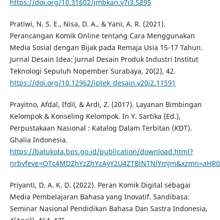
https://doi.org/10.31602/jmbkan.v7i3.5895
Pratiwi, N. S. E., Nisa, D. A., & Yani, A. R. (2021).
Perancangan Komik Online tentang Cara Menggunakan
Media Sosial dengan Bijak pada Remaja Usia 15-17 Tahun.
Jurnal Desain Idea: Jurnal Desain Produk Industri Institut
Teknologi Sepuluh Nopember Surabaya, 20(2), 42.
https://doi.org/10.12962/iptek_desain.v20i2.11591
Prayitno, Afdal, Ifdil, & Ardi, Z. (2017). Layanan Bimbingan
Kelompok & Konseling Kelompok. In Y. Sartika (Ed.),
Perpustakaan Nasional : Katalog Dalam Terbitan (KDT).
Ghalia Indonesia.
https://batukota.bps.go.id/publication/download.html?
nrbvfeve=OTc4MDZhYzZhYzAyY2U4ZTBlNTNlYmJm&xzmn=aHR0
Priyanti, D. A. K. D. (2022). Peran Komik Digital sebagai
Media Pembelajaran Bahasa yang Inovatif. Sandibasa:
Seminar Nasional Pendidikan Bahasa Dan Sastra Indonesia,