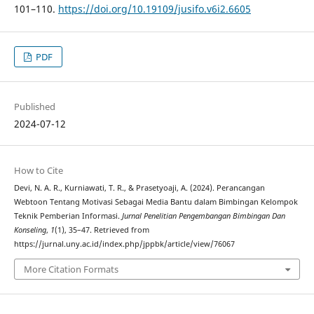
101–110.
https://doi.org/10.19109/jusifo.v6i2.6605
PDF
Published
2024-07-12
How to Cite
Devi, N. A. R., Kurniawati, T. R., & Prasetyoaji, A. (2024). Perancangan
Webtoon Tentang Motivasi Sebagai Media Bantu dalam Bimbingan Kelompok
Teknik Pemberian Informasi.
Jurnal Penelitian Pengembangan Bimbingan Dan
Konseling
,
1
(1), 35–47. Retrieved from
https://jurnal.uny.ac.id/index.php/jppbk/article/view/76067
More Citation Formats